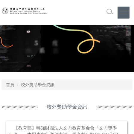
跳
到
主
要
內
容
區
首頁
校外獎助學金資訊
校外獎助學金資訊
【教育部】轉知財團法人文向教育基金會「文向獎學